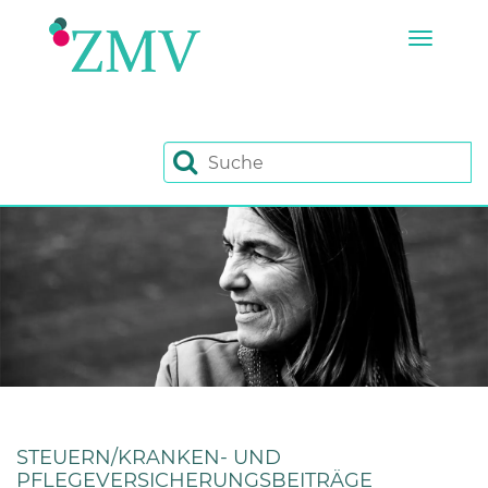
Zum Hauptinhalt springen
Toggl
STEUERN/KRANKEN- UND
PFLEGEVERSICHERUNGSBEITRÄGE