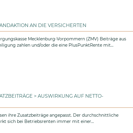
ANDAKTION AN DIE VERSICHERTEN
rsorgungskasse Mecklenburg-Vorpommern (ZMV) Beiträge aus
eiligung zahlen und/oder die eine PlusPunktRente mit…
en Versandaktion an die Versicherten
TZBEITRÄGE > AUSWIRKUNG AUF NETTO-
en ihre Zusatzbeiträge angepasst. Der durchschnittliche
rkt sich bei Betriebsrenten immer mit einer…
en-Zusatzbeiträge > Auswirkung auf Netto-Betriebsrenten