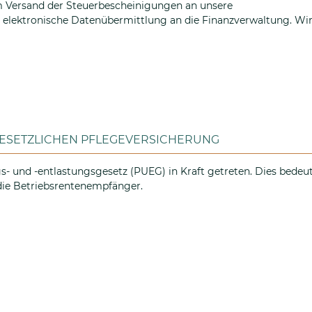
m Versand der Steuerbescheinigungen an unsere
ie elektronische Datenübermittlung an die Finanzverwaltung. Wi
d der Steuerbescheinigungen an unsere Betriebsrentenbezieher
GESETZLICHEN PFLEGEVERSICHERUNG
gs- und -entlastungsgesetz (PUEG) in Kraft getreten. Dies bedeu
die Betriebsrentenempfänger.
e zur gesetzlichen Pflegeversicherung