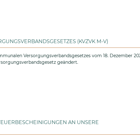
GUNGSVERBANDSGESETZES (KVZVK M-V)
ommunalen Versorgungsverbandsgesetzes vom 18. Dezember 20
rsorgungsverbandsgesetz geändert.
n Versorgungsverbandsgesetzes (KVZVK M-V)
TEUERBESCHEINIGUNGEN AN UNSERE