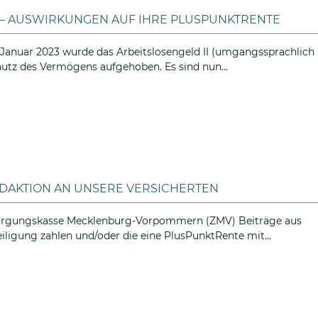
 – AUSWIRKUNGEN AUF IHRE PLUSPUNKTRENTE
Januar 2023 wurde das Arbeitslosengeld II (umgangssprachlich
chutz des Vermögens aufgehoben. Es sind nun…
-Gesetz – Auswirkungen auf Ihre PlusPunktRente
DAKTION AN UNSERE VERSICHERTEN
rsorgungskasse Mecklenburg-Vorpommern (ZMV) Beiträge aus
eiligung zahlen und/oder die eine PlusPunktRente mit…
ELLEN VERSANDAKTION AN UNSERE VERSICHERTEN