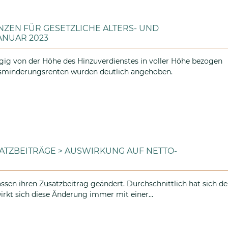
ZEN FÜR GESETZLICHE ALTERS- UND
ANUAR 2023
gig von der Höhe des Hinzuverdienstes in voller Höhe bezogen
bsminderungsrenten wurden deutlich angehoben.
RDIENSTGRENZEN FÜR GESETZLICHE ALTERS- UND ERWERBS
TZBEITRÄGE > AUSWIRKUNG AUF NETTO-
sen ihren Zusatzbeitrag geändert. Durchschnittlich hat sich de
wirkt sich diese Änderung immer mit einer…
NKASSEN-ZUSATZBEITRÄGE > AUSWIRKUNG AUF NETTO-BETR