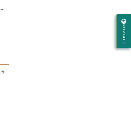
r…
PORTALE
tet